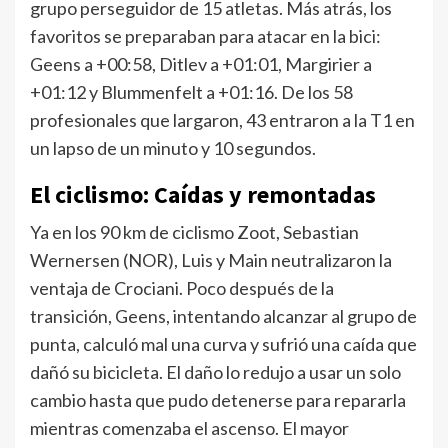
grupo perseguidor de 15 atletas. Más atrás, los
favoritos se preparaban para atacar en la bici:
Geens a +00:58, Ditlev a +01:01, Margirier a
+01:12 y Blummenfelt a +01:16. De los 58
profesionales que largaron, 43 entraron a la T1 en
un lapso de un minuto y 10 segundos.
El ciclismo: Caídas y remontadas
Ya en los 90 km de ciclismo Zoot, Sebastian
Wernersen (NOR), Luis y Main neutralizaron la
ventaja de Crociani. Poco después de la
transición, Geens, intentando alcanzar al grupo de
punta, calculó mal una curva y sufrió una caída que
dañó su bicicleta. El daño lo redujo a usar un solo
cambio hasta que pudo detenerse para repararla
mientras comenzaba el ascenso. El mayor