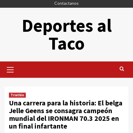
Saltar
Contactanos
al
Deportes al
contenido
Taco
Menú
principal
Triatlón
Una carrera para la historia: El belga
Jelle Geens se consagra campeón
mundial del IRONMAN 70.3 2025 en
un final infartante