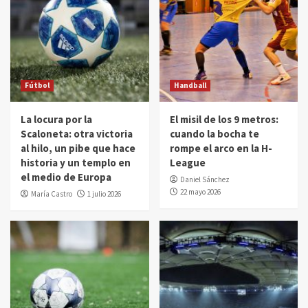
Fútbol
Handball
La locura por la
El misil de los 9 metros:
Scaloneta: otra victoria
cuando la bocha te
al hilo, un pibe que hace
rompe el arco en la H-
historia y un templo en
League
el medio de Europa
Daniel Sánchez
22 mayo 2026
María Castro
1 julio 2026