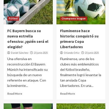
Fútbol
Champions league
FC Bayern busca su
Fluminense hace
nueva estrella
historia: conquistó su
ofensiva: ¿quién será el
primera Copa
elegido?
Libertadores
Daniel Sánchez
23 junio 2025
Orlando Ortiz
23 junio 2025
Una ofensiva en
Fluminense, uno de los
reconstrucción El Bayern
clubes más emblemáticos
Múnich ha intensificado su
del fútbol brasileño,
búsqueda de un nuevo
finalmente logró levantar la
referente en ataque. Con
tan ansiada Copa
la inminente...
Libertadores. En una...
Read More
Read More