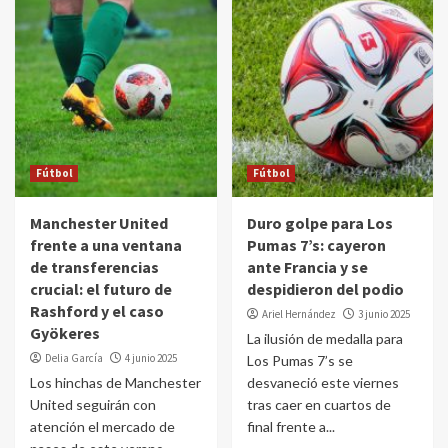
Fútbol
Fútbol
Manchester United
Duro golpe para Los
frente a una ventana
Pumas 7’s: cayeron
de transferencias
ante Francia y se
crucial: el futuro de
despidieron del podio
Rashford y el caso
Ariel Hernández
3 junio 2025
Gyökeres
La ilusión de medalla para
Delia García
4 junio 2025
Los Pumas 7’s se
Los hinchas de Manchester
desvaneció este viernes
United seguirán con
tras caer en cuartos de
atención el mercado de
final frente a...