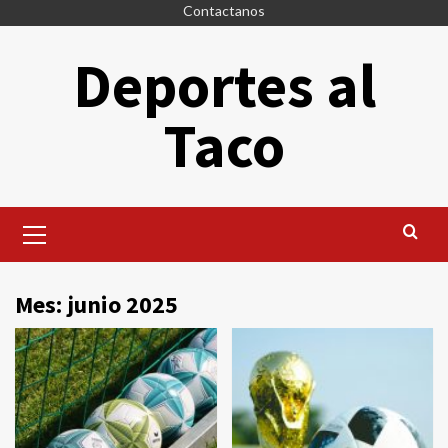
Saltar
Contactanos
al
Deportes al
contenido
Taco
Menú
principal
Mes:
junio 2025