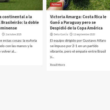
Fútbol
ia continental a la
Victoria Amarga: Costa Rica le
l Brasileirão: la doble
Ganó a Paraguay pero se
luminense
Despidió de la Copa América
z
2 octubre 2025
Delia García
12 septiembre 2025
ne estas cosas: la euforia
El equipo dirigido por Gustavo Alfaro
ielo con las manos y la
se impuso por 2-1 en un partido
volver al...
vibrante, pero el empate entre Brasil
y...
Read More