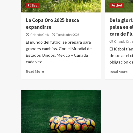
Fútbol
Fútbol
La Copa Oro 2025 busca
De la glor
expandirse
pelea en e
cara de F
Orlando Ortiz
7 noviembre 2025
El mundo del fútbol se prepara para
Orlando Orti
grandes cambios. Con el Mundial de
El fútbol tie
Estados Unidos, México y Canadá
de tocar el c
cada vez...
obligación de 
Read More
Read More