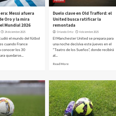
Fútbol
 era: Messi afuera
Duelo clave en Old Trafford: el
de Oro y la mira
United busca ratificar la
 el Mundial 2026
remontada
24 diciembre 2025
Orlando Ortiz
4 diciembre 2025
acudió el mundo del fútbol
El Manchester United se prepara para
les cuando France
una noche decisiva este jueves en el
 a conocer los 30
"Teatro de los Sueños", donde recibirá
ara quedarse...
al...
Read More