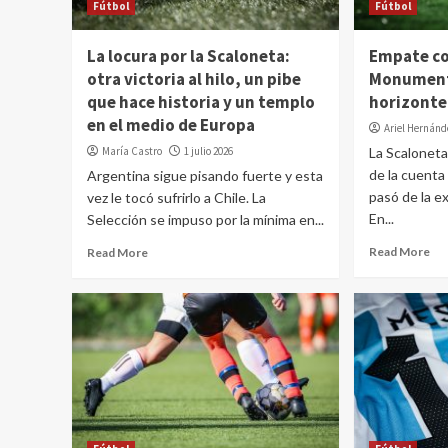
Fútbol
Fútbol
La locura por la Scaloneta:
Empate co
otra victoria al hilo, un pibe
Monumenta
que hace historia y un templo
horizonte
en el medio de Europa
Ariel Hernán
María Castro
1 julio 2026
La Scaloneta
de la cuent
Argentina sigue pisando fuerte y esta
pasó de la e
vez le tocó sufrirlo a Chile. La
En...
Selección se impuso por la mínima en...
Read More
Read More