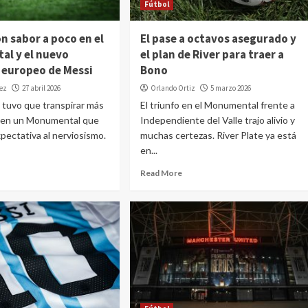
Fútbol
n sabor a poco en el
El pase a octavos asegurado y
l y el nuevo
el plan de River para traer a
 europeo de Messi
Bono
dez
27 abril 2026
Orlando Ortiz
5 marzo 2026
 tuvo que transpirar más
El triunfo en el Monumental frente a
a en un Monumental que
Independiente del Valle trajo alivio y
xpectativa al nerviosismo.
muchas certezas. River Plate ya está
en...
Read More