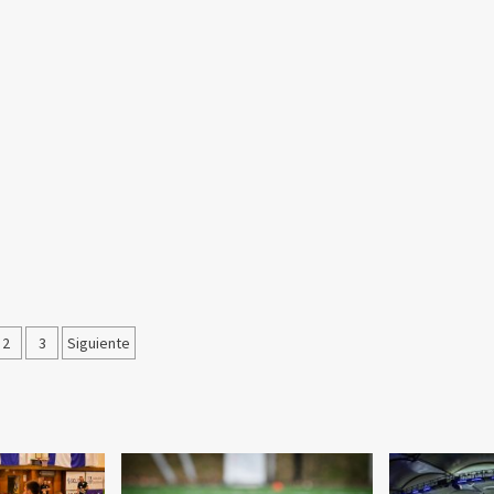
ginación
2
3
Siguiente
tradas