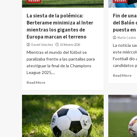
Fútbol
Fútbol
La siesta de la polémica:
Fin de una
Berterame minimiza al Inter
del Balón 
mientras los gigantes de
puesta en
Europa marcan el terreno
María Castro
Daniel Sánchez
10 febrero 2026
La noticia s
este miérco
Mientras el mundo del fútbol se
Football dio
paralizaba frente a las pantallas para
candidatos p
atestiguar la final de la Champions
League 2025,...
Read More
Read More