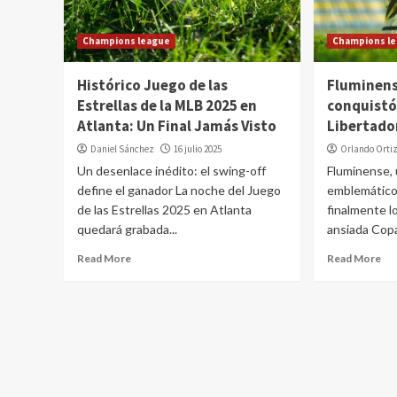
Champions league
Champions l
Histórico Juego de las
Fluminens
Estrellas de la MLB 2025 en
conquistó
Atlanta: Un Final Jamás Visto
Libertado
Daniel Sánchez
16 julio 2025
Orlando Orti
Un desenlace inédito: el swing-off
Fluminense, 
define el ganador La noche del Juego
emblemáticos
de las Estrellas 2025 en Atlanta
finalmente lo
quedará grabada...
ansiada Copa
Read More
Read More