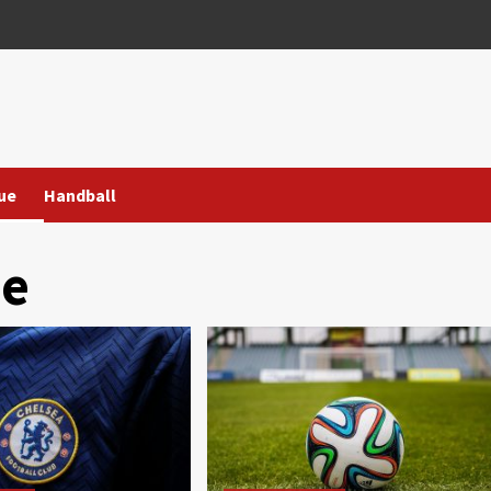
ue
Handball
ue