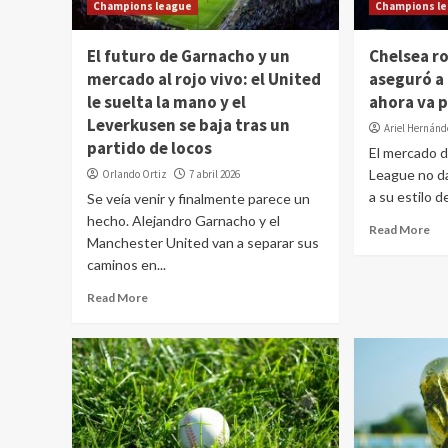
Champions league
Champions l
El futuro de Garnacho y un
Chelsea r
mercado al rojo vivo: el United
aseguró a 
le suelta la mano y el
ahora va 
Leverkusen se baja tras un
Ariel Hernán
partido de locos
El mercado d
League no da 
Orlando Ortiz
7 abril 2026
a su estilo de
Se veía venir y finalmente parece un
hecho. Alejandro Garnacho y el
Read More
Manchester United van a separar sus
caminos en...
Read More