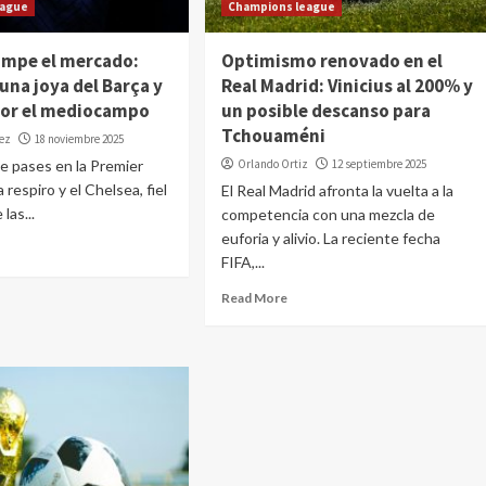
eague
Champions league
ompe el mercado:
Optimismo renovado en el
una joya del Barça y
Real Madrid: Vinicius al 200% y
por el mediocampo
un posible descanso para
Tchouaméni
dez
18 noviembre 2025
e pases en la Premier
Orlando Ortiz
12 septiembre 2025
respiro y el Chelsea, fiel
El Real Madrid afronta la vuelta a la
 las...
competencia con una mezcla de
euforia y alivio. La reciente fecha
FIFA,...
Read More