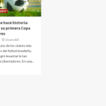
eague
e hace historia:
 su primera Copa
res
z
23 junio 2025
uno de los clubes más
 del fútbol brasileño,
gró levantar la tan
 Libertadores. En una...