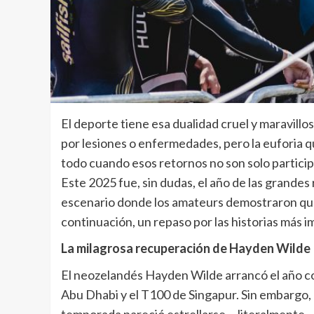
El deporte tiene esa dualidad cruel y maravill
por lesiones o enfermedades, pero la euforia q
todo cuando esos retornos no son solo particip
Este 2025 fue, sin dudas, el año de las grandes 
escenario donde los amateurs demostraron que
continuación, un repaso por las historias más 
La milagrosa recuperación de Hayden Wilde
El neozelandés Hayden Wilde arrancó el año co
Abu Dhabi y el T100 de Singapur. Sin embargo, 
temporada pareció estrellarse —literalmente—