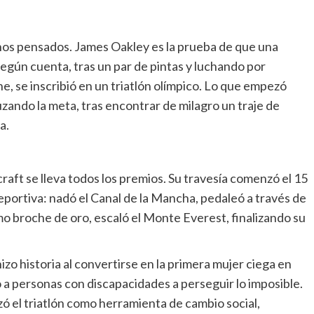
a
enos pensados. James Oakley es la prueba de que una
egún cuenta, tras un par de pintas y luchando por
che, se inscribió en un triatlón olímpico. Lo que empezó
ando la meta, tras encontrar de milagro un traje de
a.
raft se lleva todos los premios. Su travesía comenzó el 15
portiva: nadó el Canal de la Mancha, pedaleó a través de
mo broche de oro, escaló el Monte Everest, finalizando su
hizo historia al convertirse en la primera mujer ciega en
o a personas con discapacidades a perseguir lo imposible.
zó el triatlón como herramienta de cambio social,