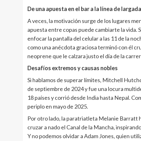
De una apuesta en el bar a la línea de largad
A veces, la motivación surge de los lugares m
apuesta entre copas puede cambiarte la vida. S
enfocar la pantalla del celular a las 11 de la no
como una anécdota graciosa terminó con él cruz
neoprene que le calzara justo el día de la carrer
Desafíos extremos y causas nobles
Si hablamos de superar límites, Mitchell Hutchc
de septiembre de 2024 y fue una locura multide
18 países y corrió desde India hasta Nepal. Co
periplo en mayo de 2025.
Por otro lado, la paratriatleta Melanie Barratt 
cruzar a nado el Canal de la Mancha, inspirand
Y no podemos olvidar a Adam Jones, quien utili