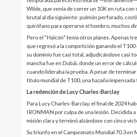
Wilde, que venía de correr un 10K en ruta con 
brutal al día siguiente: pulmón perforado, costi
quirófano para operarse el hombro, muchos di
Pero el “Halcón” tenía otros planes. Apenas tre
que regresó a la competición ganando el T100 d
su dominio fue casi total, adjudicándose casi t
mancha fue en Dubái, donde un error de cálculo l
cuando lideraba la prueba. A pesar de terminar 
título mundial de T100, una hazaña impensada t
La redención de Lucy Charles-Barclay
Para Lucy Charles-Barclay, el final de 2024 hab
IRONMAN por culpa de una lesión. Decidida a 
misión clara y terminó alzándose con cinco vic
Su triunfo en el Campeonato Mundial 70.3 en M