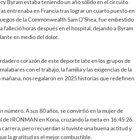
Lucy Byram estaba teniendo un año sólido en el circuito
as entrenaba en Francia tras lograr un cuarto puesto en
 los Juegos de la Commonwealth Sam O’Shea, fue embestido
falleció horas después en el hospital, dejando a Byram
elante en medio del dolor.
verdadero corazón de este deporte late en los grupos de
alabares con el trabajo, la familia y las exigencias de la
e la mañana, nos regalaron en 2025 historias que redefinen
 número. A sus 80 años, se convirtió en la mujer de
al de IRONMAN en Kona, cruzando la meta en 16:45:26.
a carrera, pero recuerdan si tuviste una buena actitud y
e la gratitud es el mejor combustible.