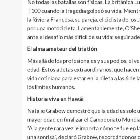
No todas las batallas son físicas. La británica 
T100 cuando la tragedia golpeó su vida. Mientr
la Riviera Francesa, su pareja, el ciclista de
por una motocicleta. Lamentablemente, O’Shea 
ante el desafío más difícil de su vida: seguir ad
El alma amateur del triatlón
Más allá de los profesionales y sus podios, el 
edad. Estos atletas extraordinarios, que hacen m
vida cotidiana para estar en la pileta a las 6 d
los límites humanos.
Historia viva en Hawái
Natalie Grabow demostró que la edad es solo un
mayor edad en finalizar el Campeonato Mundi
“A la gente rara vez le importa cómo te fue en l
una sonrisa”, declaró Grabow, recordándonos qu