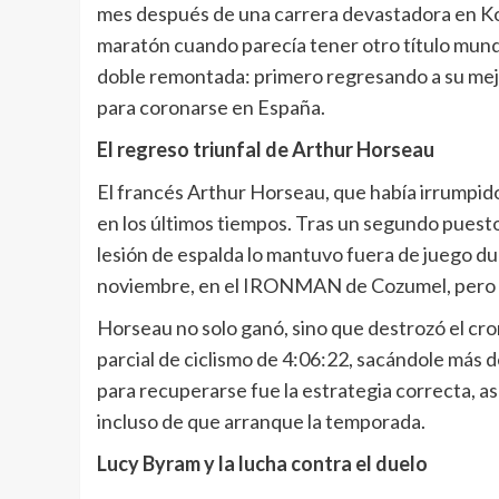
mes después de una carrera devastadora en Kon
maratón cuando parecía tener otro título mundia
doble remontada: primero regresando a su mejor
para coronarse en España.
El regreso triunfal de Arthur Horseau
El francés Arthur Horseau, que había irrumpido 
en los últimos tiempos. Tras un segundo puesto
lesión de espalda lo mantuvo fuera de juego du
noviembre, en el IRONMAN de Cozumel, pero va
Horseau no solo ganó, sino que destrozó el cr
parcial de ciclismo de 4:06:22, sacándole más d
para recuperarse fue la estrategia correcta, a
incluso de que arranque la temporada.
Lucy Byram y la lucha contra el duelo