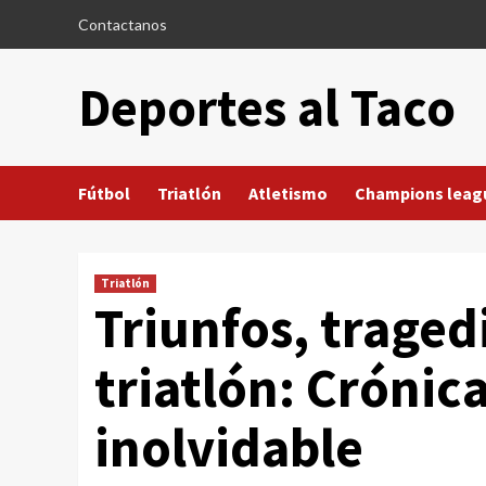
Saltar
Contactanos
al
contenido
Deportes al Taco
Fútbol
Triatlón
Atletismo
Champions leag
Triatlón
Triunfos, traged
triatlón: Crónic
inolvidable