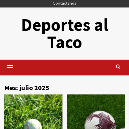
Saltar
Contactanos
al
Deportes al
contenido
Taco
Menú
principal
Mes:
julio 2025