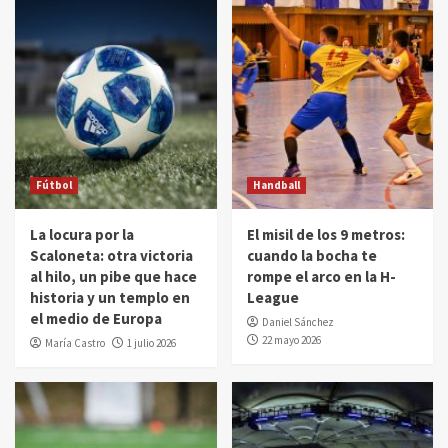
Fútbol
Handball
La locura por la
El misil de los 9 metros:
Scaloneta: otra victoria
cuando la bocha te
al hilo, un pibe que hace
rompe el arco en la H-
historia y un templo en
League
el medio de Europa
Daniel Sánchez
22 mayo 2026
María Castro
1 julio 2026