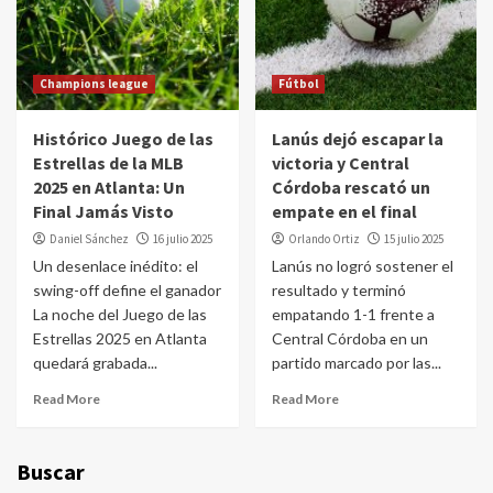
Champions league
Fútbol
Histórico Juego de las
Lanús dejó escapar la
Estrellas de la MLB
victoria y Central
2025 en Atlanta: Un
Córdoba rescató un
Final Jamás Visto
empate en el final
Daniel Sánchez
16 julio 2025
Orlando Ortiz
15 julio 2025
Un desenlace inédito: el
Lanús no logró sostener el
swing-off define el ganador
resultado y terminó
La noche del Juego de las
empatando 1-1 frente a
Estrellas 2025 en Atlanta
Central Córdoba en un
quedará grabada...
partido marcado por las...
Read More
Read More
Buscar