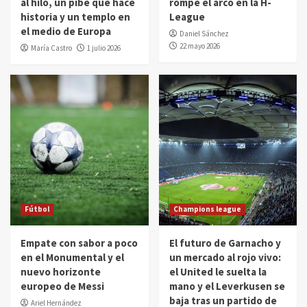
al hilo, un pibe que hace
rompe el arco en la H-
historia y un templo en
League
el medio de Europa
Daniel Sánchez
22 mayo 2026
María Castro
1 julio 2026
Fútbol
Champions league
Empate con sabor a poco
El futuro de Garnacho y
en el Monumental y el
un mercado al rojo vivo:
nuevo horizonte
el United le suelta la
europeo de Messi
mano y el Leverkusen se
baja tras un partido de
Ariel Hernández