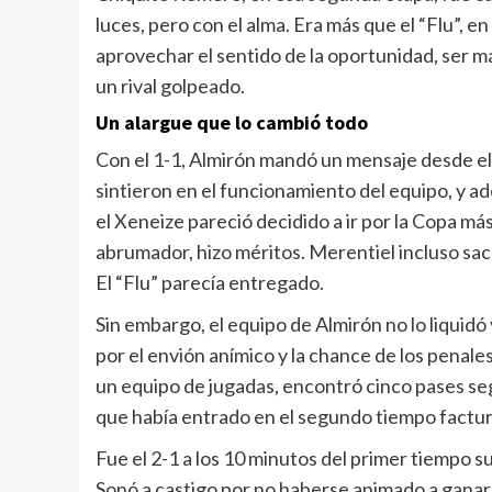
luces, pero con el alma. Era más que el “Flu”, e
aprovechar el sentido de la oportunidad, ser m
un rival golpeado.
Un alargue que lo cambió todo
Con el 1-1, Almirón mandó un mensaje desde el 
sintieron en el funcionamiento del equipo, y ad
el Xeneize pareció decidido a ir por la Copa má
abrumador, hizo méritos. Merentiel incluso sac
El “Flu” parecía entregado.
Sin embargo, el equipo de Almirón no lo liquidó
por el envión anímico y la chance de los penal
un equipo de jugadas, encontró cinco pases se
que había entrado en el segundo tiempo factur
Fue el 2-1 a los 10 minutos del primer tiempo 
Sonó a castigo por no haberse animado a ganar