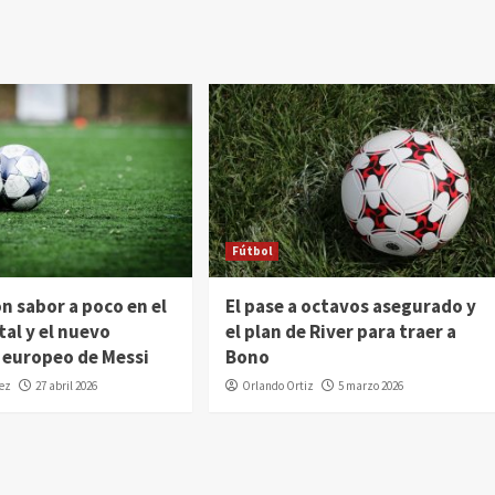
Fútbol
n sabor a poco en el
El pase a octavos asegurado y
l y el nuevo
el plan de River para traer a
 europeo de Messi
Bono
dez
27 abril 2026
Orlando Ortiz
5 marzo 2026