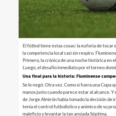
El fútbol tiene estas cosas: la euforia de tocar 
la competencia local casi sin respiro. Fluminen
Primero, la crónica de una noche histórica en e
Luego, el desafío inmediato por el torneo domé
Una final para la historia: Fluminense campe
Se le negó. Otra vez. Como si fuera una Copa que
manos justo cuando parece estar al alcance. Y 
de Jorge Almirón había tomado la decisión de ir
tenía el control futbolístico y anímico de su pr
maleficio y levantar la tan ansiada Séptima.