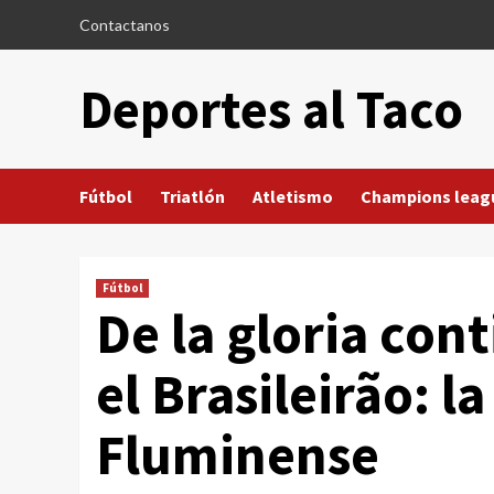
Saltar
Contactanos
al
contenido
Deportes al Taco
Fútbol
Triatlón
Atletismo
Champions leag
Fútbol
De la gloria cont
el Brasileirão: l
Fluminense