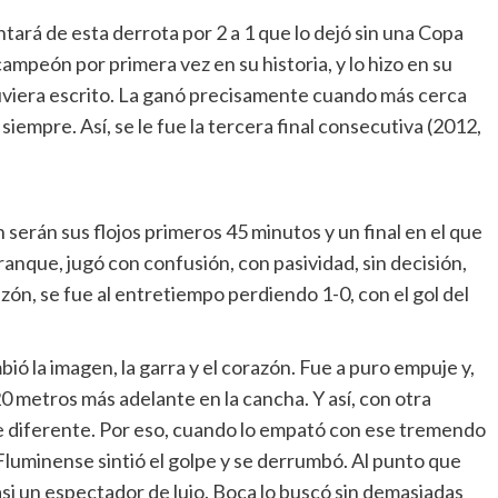
ntará de esta derrota por 2 a 1 que lo dejó sin una Copa
mpeón por primera vez en su historia, y lo hizo en su
 tuviera escrito. La ganó precisamente cuando más cerca
iempre. Así, se le fue la tercera final consecutiva (2012,
serán sus flojos primeros 45 minutos y un final en el que
anque, jugó con confusión, con pasividad, sin decisión,
n, se fue al entretiempo perdiendo 1-0, con el gol del
ó la imagen, la garra y el corazón. Fue a puro empuje y,
 metros más adelante en la cancha. Y así, con otra
 diferente. Por eso, cuando lo empató con ese tremendo
Fluminense sintió el golpe y se derrumbó. Al punto que
si un espectador de lujo. Boca lo buscó sin demasiadas