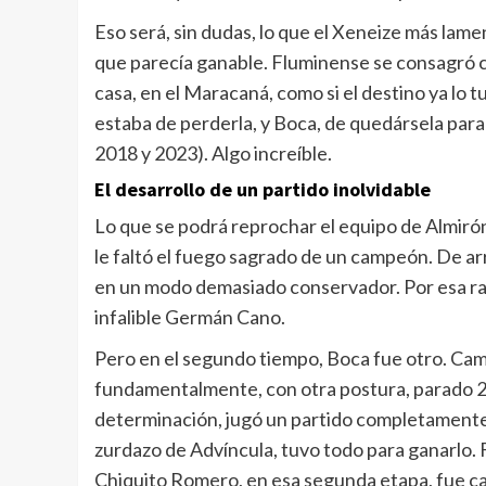
Eso será, sin dudas, lo que el Xeneize más lame
que parecía ganable. Fluminense se consagró ca
casa, en el Maracaná, como si el destino ya lo
estaba de perderla, y Boca, de quedársela para s
2018 y 2023). Algo increíble.
El desarrollo de un partido inolvidable
Lo que se podrá reprochar el equipo de Almirón 
le faltó el fuego sagrado de un campeón. De arr
en un modo demasiado conservador. Por esa razó
infalible Germán Cano.
Pero en el segundo tiempo, Boca fue otro. Cambi
fundamentalmente, con otra postura, parado 20
determinación, jugó un partido completamente
zurdazo de Advíncula, tuvo todo para ganarlo. 
Chiquito Romero, en esa segunda etapa, fue ca