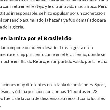
 camiseta en el festejo y le dio una vida más a Boca. Pero
titud irresponsable, se hizo expulsar por un cachetazo a
y el cansancio acumulado, la hazaña ya fue demasiado para
 de la gloria.
 en la mira por el Brasileirão
dario impone un nuevo desafío. Tras la gesta en la
ente el chip para enfocarse en el Brasileirão, donde se
 noche en Ilha do Retiro, en un partido válido por la fecha
tuaciones muy diferentes en la tabla de posiciones. Sport,
gésima y última posición con apenas 14 puntos en 23
po fuera de la zona de descenso. Su récord como local es
.