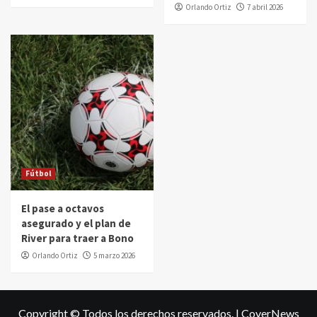
Orlando Ortiz
7 abril 2026
Fútbol
El pase a octavos
asegurado y el plan de
River para traer a Bono
Orlando Ortiz
5 marzo 2026
Copyright © Todos los derechos reservados.
|
CoverNews