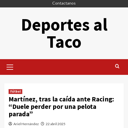
Saltar
Contactanos
al
Deportes al
contenido
Taco
Menú
principal
Fútbol
Martínez, tras la caída ante Racing:
“Duele perder por una pelota
parada”
Ariel Hernández
22 abril 2025