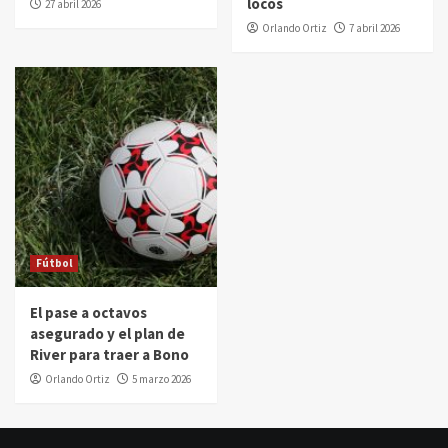
locos
27 abril 2026
Orlando Ortiz
7 abril 2026
Fútbol
El pase a octavos
asegurado y el plan de
River para traer a Bono
Orlando Ortiz
5 marzo 2026